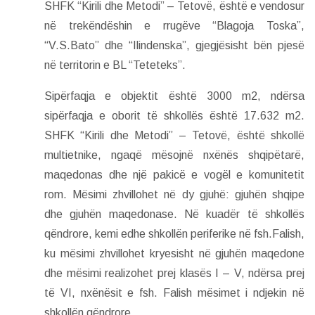
SHFK “Kirili dhe Metodi” – Tetovë, është e vendosur
në trekëndëshin e rrugëve “Blagoja Toska”,
“V.S.Bato” dhe “Ilindenska”, gjegjësisht bën pjesë
në territorin e BL “Teteteks”.
Sipërfaqja e objektit është 3000 m2, ndërsa
sipërfaqja e oborit të shkollës është 17.632 m2.
SHFK “Kirili dhe Metodi” – Tetovë, është shkollë
multietnike, ngaqë mësojnë nxënës shqipëtarë,
maqedonas dhe një pakicë e vogël e komunitetit
rom. Mësimi zhvillohet në dy gjuhë: gjuhën shqipe
dhe gjuhën maqedonase. Në kuadër të shkollës
qëndrore, kemi edhe shkollën periferike në fsh.Falish,
ku mësimi zhvillohet kryesisht në gjuhën maqedone
dhe mësimi realizohet prej klasës I – V, ndërsa prej
të VI, nxënësit e fsh. Falish mësimet i ndjekin në
shkollën qëndrore.