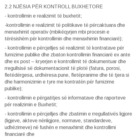
2.2 NJËSIA PËR KONTROLL BUXHETORE
- kontrollimin e realizimit të buxhetit;
-kontrollimin e realizimit të politikave të përcaktuara dhe
menaxhimit operativ (mbikëqyrjen mbi procesin e
tërësishëm për kontrollimin dhe menaxhimin financiarë);
- kontrollimin e përcjelljes së realizimit të kontratave për
furnizime publike dhe zbaton kontrollimin financiarë ex ante
dhe ex post – kryerjen e kontrollimit të dokumentuar dhe
rregullsisë së dokumentacionit të plotë (fatura, porosi,
fletëdërgesa, urdhëresa pune, fletëpranime dhe të tjera si
dhe harmonizimin e tyre me kontratën për furnizime
publike);
- kontrollimin e përgatitjes së informatave dhe raporteve
për realizimin e Buxhetit;
- kontrollimin e përcjelljes dhe zbatimin e rregullativës ligjore
(ligjeve, akteve nënligjore, normave, standardeve,
udhëzimeve) në fushën e menaxhimit dhe kontrollimi
financiarë dhe