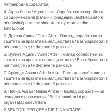
меѓународна соработка)
4. Агрон Исени / Agron Iseni - Соработник за соработка
со здруженија на граѓани и фондации/ Bashkëpunëtorë
për bashkëpunim me shoqatat e qytetarëve dhe
fondacionet
5. Дрилон Алими / Drilon Alimi - Помлад соработник за
заштита на правата на малцинствата / Bashkëpunëtor i ri
për mbrojtjen e të drejtave të pakicave
6. Вулнет Адили / Vullnet Adili - Помлад соработник за
заштита на правата на малцинствата / Bashkëpunëtor i ri
për mbrojtjen e të drejtave të pakicave
7. Арлинда Азири / Arlinda Aziri - Помлад соработник за
заштита на правата на малцинствата / Bashkëpunëtor i ri
për mbrojtjen e të drejtave të pakicave
8. Небија Амзаи / Nebija Amzai - Помлад соработник за
невладини организации / Bashkëpunëtor i ri për
organizatat joqeveritare
2.SEKTORI PËR ÇESHTJE FINANCIARE