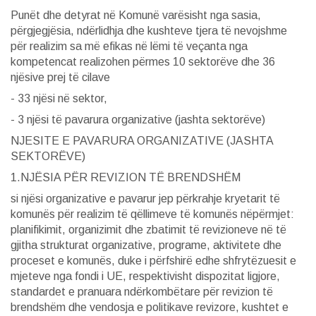
Punët dhe detyrat në Komunë varësisht nga sasia,
përgjegjësia, ndërlidhja dhe kushteve tjera të nevojshme
për realizim sa më efikas në lëmi të veçanta nga
kompetencat realizohen përmes 10 sektorëve dhe 36
njësive prej të cilave
- 33 njësi në sektor,
- 3 njësi të pavarura organizative (jashta sektorëve)
NJESITE E PAVARURA ORGANIZATIVE (JASHTA
SEKTORËVE)
1.NJËSIA PËR REVIZION TË BRENDSHËM
si njësi organizative e pavarur jep përkrahje kryetarit të
komunës për realizim të qëllimeve të komunës nëpërmjet:
planifikimit, organizimit dhe zbatimit të revizioneve në të
gjitha strukturat organizative, programe, aktivitete dhe
proceset e komunës, duke i përfshirë edhe shfrytëzuesit e
mjeteve nga fondi i UE, respektivisht dispozitat ligjore,
standardet e pranuara ndërkombëtare për revizion të
brendshëm dhe vendosja e politikave revizore, kushtet e