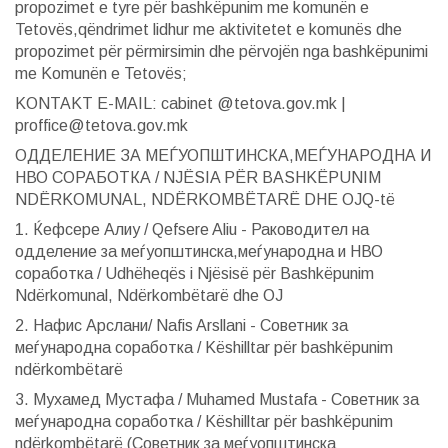
propozimet e tyre për bashkëpunim me komunën e
Tetovës,qëndrimet lidhur me aktivitetet e komunës dhe
propozimet për përmirsimin dhe përvojën nga bashkëpunimi
me Komunën e Tetovës;
KONTAKT E-MAIL: cabinet @tetova.gov.mk |
proffice@tetova.gov.mk
ОДДЕЛЕНИЕ ЗА МЕЃУОПШТИНСКА,МЕЃУНАРОДНА И
НВО СОРАБОТКА / NJËSIA PËR BASHKËPUNIM
NDËRKOMUNAL, NDËRKOMBËTARË DHE OJQ-të
1. Ќефсере Алиу / Qefsere Aliu - Раководител на
одделение за меѓуопштинска,меѓународна и НВО
соработка / Udhëheqës i Njësisë për Bashkëpunim
Ndërkomunal, Ndërkombëtarë dhe OJ
2. Нафис Арслани/ Nafis Arsllani - Советник за
меѓународна соработка / Këshilltar për bashkëpunim
ndërkombëtarë
3. Мухамед Мустафа / Muhamed Mustafa - Советник за
меѓународна соработка / Këshilltar për bashkëpunim
ndërkombëtarë (Советник за меѓуопштинска