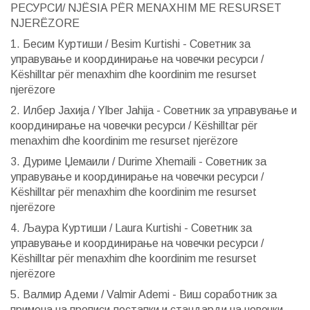
РЕСУРСИ/ NJËSIA PËR MENAXHIM ME RESURSET
NJERËZORE
1. Бесим Куртиши / Besim Kurtishi - Советник за
управување и координирање на човечки ресурси /
Këshilltar për menaxhim dhe koordinim me resurset
njerëzore
2. Илбер Јахија / Ylber Jahija - Советник за управување и
координирање на човечки ресурси / Këshilltar për
menaxhim dhe koordinim me resurset njerëzore
3. Дуриме Џемаили / Durime Xhemaili - Советник за
управување и координирање на човечки ресурси /
Këshilltar për menaxhim dhe koordinim me resurset
njerëzore
4. Љаура Куртиши / Laura Kurtishi - Советник за
управување и координирање на човечки ресурси /
Këshilltar për menaxhim dhe koordinim me resurset
njerëzore
5. Валмир Адеми / Valmir Ademi - Виш соработник за
примена на прописи,постапки и стандарди на човечки