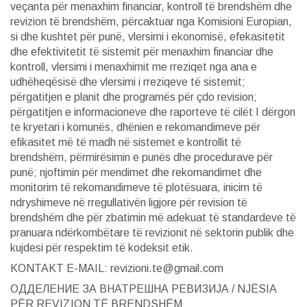
veçanta për menaxhim financiar, kontroll të brendshëm dhe
revizion të brendshëm, përcaktuar nga Komisioni Europian,
si dhe kushtet për punë, vlersimi i ekonomisë, efekasitetit
dhe efektivitetit të sistemit për menaxhim financiar dhe
kontroll, vlersimi i menaxhimit me rreziqet nga ana e
udhëheqësisë dhe vlersimi i rreziqeve të sistemit;
përgatitjen e planit dhe programës për çdo revision;
përgatitjen e informacioneve dhe raporteve të cilët I dërgon
te kryetari i komunës, dhënien e rekomandimeve për
efikasitet më të madh në sistemet e kontrollit të
brendshëm, përmirësimin e punës dhe procedurave për
punë; njoftimin për mendimet dhe rekomandimet dhe
monitorim të rekomandimeve të plotësuara, inicim të
ndryshimeve në rregullativën ligjore për revision të
brendshëm dhe për zbatimin më adekuat të standardeve të
pranuara ndërkombëtare të revizionit në sektorin publik dhe
kujdesi për respektim të kodeksit etik.
KONTAKT E-MAIL: revizioni.te@gmail.com
ОДДЕЛЕНИЕ ЗА ВНАТРЕШНА РЕВИЗИЈА / NJËSIA
PËR REVIZION TË BRENDSHËM