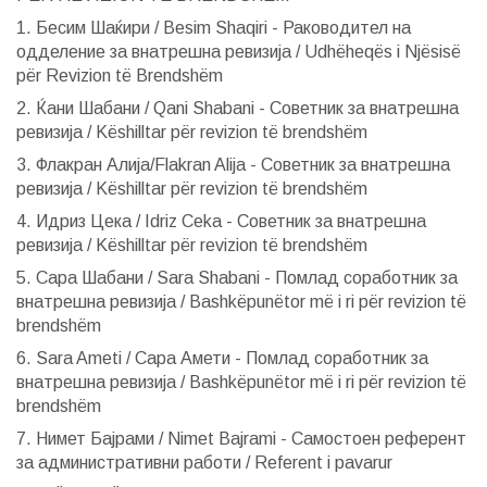
1. Бесим Шаќири / Besim Shaqiri - Раководител на
одделение за внатрешна ревизија / Udhëheqës i Njësisë
për Revizion të Brendshëm
2. Ќани Шабани / Qani Shabani - Советник за внатрешна
ревизија / Këshilltar për revizion të brendshëm
3. Флакран Алија/Flakran Alija - Советник за внатрешна
ревизија / Këshilltar për revizion të brendshëm
4. Идриз Цека / Idriz Ceka - Советник за внатрешна
ревизија / Këshilltar për revizion të brendshëm
5. Сара Шабани / Sara Shabani - Помлад соработник за
внатрешна ревизија / Bashkëpunëtor më i ri për revizion të
brendshëm
6. Sara Ameti / Сара Амети - Помлад соработник за
внатрешна ревизија / Bashkëpunëtor më i ri për revizion të
brendshëm
7. Нимет Бајрами / Nimet Bajrami - Самостоен референт
за административни работи / Referent i pavarur