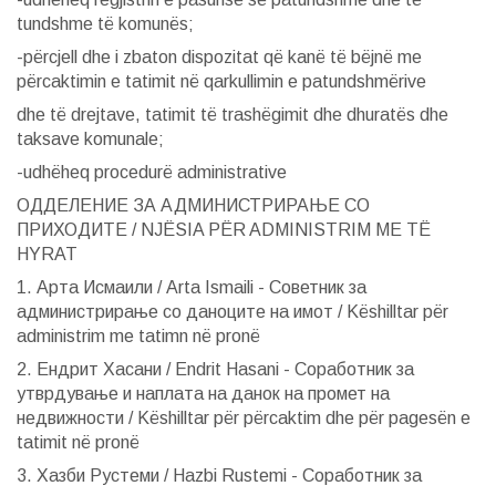
tundshme të komunës;
-përcjell dhe i zbaton dispozitat që kanë të bëjnë me
përcaktimin e tatimit në qarkullimin e patundshmërive
dhe të drejtave, tatimit të trashëgimit dhe dhuratës dhe
taksave komunale;
-udhëheq procedurë administrative
ОДДЕЛЕНИЕ ЗА АДМИНИСТРИРАЊЕ СО
ПРИХОДИТЕ / NJËSIA PËR ADMINISTRIM ME TË
HYRAT
1. Арта Исмаили / Arta Ismaili - Советник за
администрирање со даноците на имот / Këshilltar për
administrim me tatimn në pronë
2. Ендрит Хасани / Endrit Hasani - Соработник за
утврдување и наплата на данок на промет на
недвижности / Këshilltar për përcaktim dhe për pagesën e
tatimit në pronë
3. Хазби Рустеми / Hazbi Rustemi - Соработник за