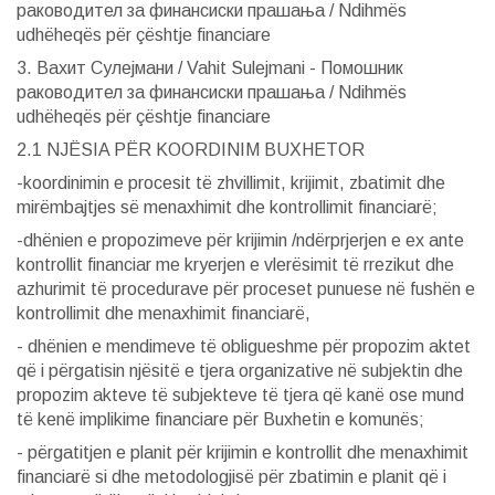
раководител за финансиски прашања / Ndihmës
udhëheqës për çështje financiare
3. Вахит Сулејмани / Vahit Sulejmani - Помошник
раководител за финансиски прашања / Ndihmës
udhëheqës për çështje financiare
2.1 NJËSIA PËR KOORDINIM BUXHETOR
-koordinimin e procesit të zhvillimit, krijimit, zbatimit dhe
mirëmbajtjes së menaxhimit dhe kontrollimit financiarë;
-dhënien e propozimeve për krijimin /ndërprjerjen e ex ante
kontrollit financiar me kryerjen e vlerësimit të rrezikut dhe
azhurimit të procedurave për proceset punuese në fushën e
kontrollimit dhe menaxhimit financiarë,
- dhënien e mendimeve të obligueshme për propozim aktet
që i përgatisin njësitë e tjera organizative në subjektin dhe
propozim akteve të subjekteve të tjera që kanë ose mund
të kenë implikime financiare për Buxhetin e komunës;
- përgatitjen e planit për krijimin e kontrollit dhe menaxhimit
financiarë si dhe metodologjisë për zbatimin e planit që i