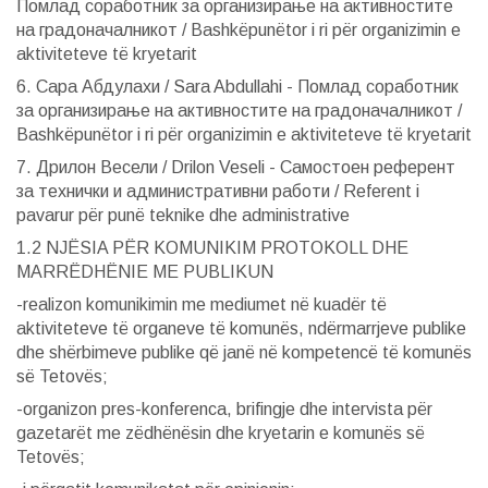
Помлад соработник за организирање на активностите
на градоначалникот / Bashkëpunëtor i ri për organizimin e
aktiviteteve të kryetarit
6. Сара Абдулахи / Sara Abdullahi - Помлад соработник
за организирање на активностите на градоначалникот /
Bashkëpunëtor i ri për organizimin e aktiviteteve të kryetarit
7. Дрилон Весели / Drilon Veseli - Самостоен референт
за технички и административни работи / Referent i
pavarur për punë teknike dhe administrative
1.2 NJËSIA PËR KOMUNIKIM PROTOKOLL DHE
MARRËDHËNIE ME PUBLIKUN
-realizon komunikimin me mediumet në kuadër të
aktiviteteve të organeve të komunës, ndërmarrjeve publike
dhe shërbimeve publike që janë në kompetencë të komunës
së Tetovës;
-organizon pres-konferenca, brifingje dhe intervista për
gazetarët me zëdhënësin dhe kryetarin e komunës së
Tetovës;