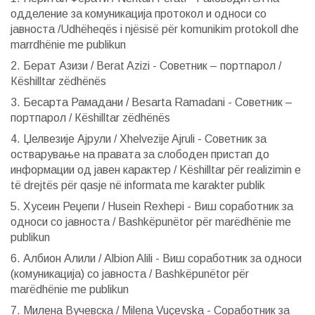
одделение за комуникација протокол и односи со
јавноста /Udhëheqës i njësisë për komunikim protokoll dhe
marrdhënie me publikun
2. Берат Азизи / Berat Azizi - Советник – портпарол /
Кëshilltar zëdhënës
3. Бесарта Рамадани / Besarta Ramadani - Советник –
портпарол / Кëshilltar zëdhënës
4. Џелвезије Ајрули / Хhelvezije Ajruli - Советник за
остварување на правата за слободен пристап до
информации од јавен карактер / Këshilltar për realizimin e
të drejtës për qasje në informata me karakter publik
5. Хусеин Реџепи / Husein Rexhepi - Виш соработник за
односи со јавноста / Bashkëpunëtor për marëdhënie me
publikun
6. Албион Алили / Albion Alili - Виш соработник за односи
(комуникација) со јавноста / Bashkëpunëtor për
marëdhënie me publikun
7. Милена Вучевска / Milena Vuçevska - Соработник за