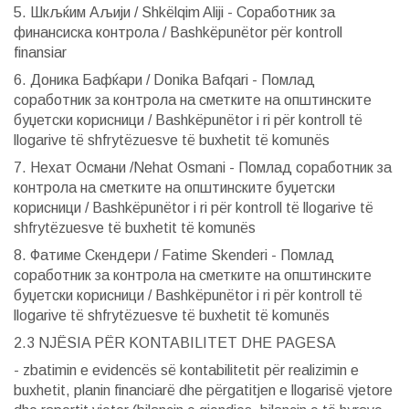
5. Шкљќим Аљији / Shkëlqim Aliji - Соработник за
финансиска контрола / Bashkëpunëtor për kontroll
finansiar
6. Доника Бафќари / Donika Bafqari - Помлад
соработник за контрола на сметките на општинските
буџетски корисници / Bashkëpunëtor i ri për kontroll të
llogarive të shfrytëzuesve të buxhetit të komunës
7. Нехат Османи /Nehat Osmani - Помлад соработник за
контрола на сметките на општинските буџетски
корисници / Bashkëpunëtor i ri për kontroll të llogarive të
shfrytëzuesve të buxhetit të komunës
8. Фатиме Скендери / Fatime Skenderi - Помлад
соработник за контрола на сметките на општинските
буџетски корисници / Bashkëpunëtor i ri për kontroll të
llogarive të shfrytëzuesve të buxhetit të komunës
2.3 NJËSIA PËR KONTABILITET DHE PAGESA
- zbatimin e evidencës së kontabilitetit për realizimin e
buxhetit, planin financiarë dhe përgatitjen e llogarisë vjetore