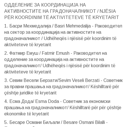
ОДДЕЛЕНИЕ ЗА КООРДИНАЦИЈА НА
АКТИВНОСТИТЕ НА ГРАДОНАЧАЛНИКОТ / NJËSIA
PËR KOORDINIM TË AKTIVITETEVE TË KRYETARIT
1. Басри Мехмедалија / Basri Mehmedalija - Раководител
на сектор за координација на активностите на
градоначалникот / Udhëheqës i njësisë për koordinim të
aktiviteteve të kryetarit
2. Фатмир Емуш / Fatmir Emush - Раководител на
одделение за координација на активностите на
градоначалникот/ Udhëheqës i njësisë për koordinim të
aktiviteteve të kryetarit
3. Севим Весели Берзати/Sevim Veseli Berzati - Советник
за правни прашања на градоначалникот/ Këshilltarë për
çështje juridike të kryetarit
4. Есма Дода/ Esma Doda - Советник за економски
прашања на градоначалникот/ Këshilltarë për për çështje
ekonomike të kryetarit
5. Бесаре Османи Биљали / Besare Osmani Bilalli -