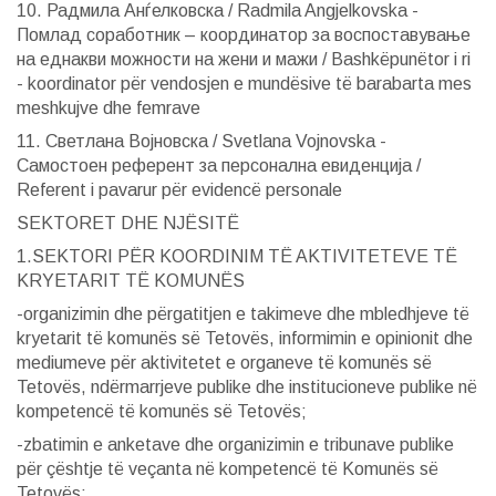
10. Радмила Анѓелковска / Radmila Angjelkovska -
Помлад соработник – координатор за воспоставување
на еднакви можности на жени и мажи / Bashkëpunëtor i ri
- koordinator për vendosjen e mundësive të barabarta mes
meshkujve dhe femrave
11. Светлана Војновска / Svetlana Vojnovska -
Самостоен референт за персонална евиденција /
Referent i pavarur për evidencë personale
SEKTORET DHE NJËSITË
1.SEKTORI PËR KOORDINIM TË AKTIVITETEVE TË
KRYETARIT TË KOMUNËS
-organizimin dhe përgatitjen e takimeve dhe mbledhjeve të
kryetarit të komunës së Tetovës, informimin e opinionit dhe
mediumeve për aktivitetet e organeve të komunës së
Tetovës, ndërmarrjeve publike dhe institucioneve publike në
kompetencë të komunës së Tetovës;
-zbatimin e anketave dhe organizimin e tribunave publike
për çështje të veçanta në kompetencë të Komunës së
Tetovës;