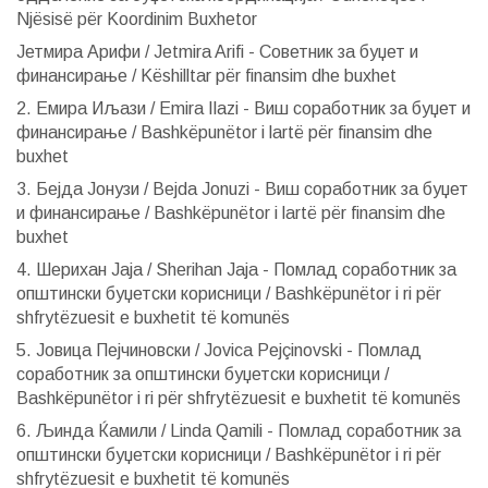
Njësisë për Koordinim Buxhetor
Јетмира Арифи / Jetmira Arifi - Советник за буџет и
финансирање / Këshilltar për finansim dhe buxhet
2. Емира Иљази / Emira Ilazi - Виш соработник за буџет и
финансирање / Bashkëpunëtor i lartë për finansim dhe
buxhet
3. Бејда Јонузи / Bejda Jonuzi - Виш соработник за буџет
и финансирање / Bashkëpunëtor i lartë për finansim dhe
buxhet
4. Шерихан Јаја / Sherihan Jaja - Помлад соработник за
општински буџетски корисници / Bashkëpunëtor i ri për
shfrytëzuesit e buxhetit të komunës
5. Јовица Пејчиновски / Jovica Pejçinovski - Помлад
соработник за општински буџетски корисници /
Bashkëpunëtor i ri për shfrytëzuesit e buxhetit të komunës
6. Љинда Ќамили / Linda Qamili - Помлад соработник за
општински буџетски корисници / Bashkëpunëtor i ri për
shfrytëzuesit e buxhetit të komunës