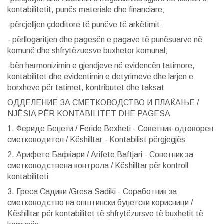
kontabilitetit, punës materiale dhe financiare;
-përcjelljen çdoditore të punëve të arkëtimit;
- përllogaritjen dhe pagesën e pagave të punësuarve në
komunë dhe shfrytëzuesve buxhetor komunal;
-bën harmonizimin e gjendjeve në evidencën tatimore,
kontabilitet dhe evidentimin e detyrimeve dhe larjen e
borxheve për tatimet, kontributet dhe taksat
ОДДЕЛЕНИЕ ЗА СМЕТКОВОДСТВО И ПЛАЌАЊЕ /
NJËSIA PËR KONTABILITET DHE PAGESA
1. Фериде Беџети / Feride Bexheti - Советник-одговорен
сметководител / Këshilltar - Kontabilist përgjegjës
2. Арифете Бафќари / Arifete Baftjari - Советник за
сметководствена контрола / Këshilltar për kontroll
kontabiliteti
3. Греса Садики /Gresa Sadiki - Соработник за
сметководство на општински буџетски корисници /
Këshilltar për kontabilitet të shfrytëzursve të buxhetit të