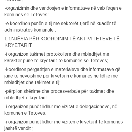
-organizimin dhe vendosjen e informatave në veb faqen e
komunës së Tetovës;
-e koordinon punën e tij me sektorët tjerë në kuadër të
administratës komunale .
1.1NJËSIA PËR KOORDINIM TË AKTIVITETEVE TË
KRYETARIT
-i organizon takimet protokollare dhe mbledhjet me
karakter pune të kryetarit të komunës së Tetovës;
-koordinon përgatitjen e materialeve dhe informatave që
janë të nevojshme për kryetarin e komunës në lidhje me
mbledhjet dhe takimet e tij;
-përpilon shënime dhe procesverbale për takimet dhe
mbledhjet e kryetarit;
-i organizon punët lidhur me vizitat e delegacioneve, në
komunën e Tetovës;
-i organizon punët lidhur me vizitën e kryetarit të komunës
jashtë vendit ;