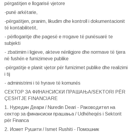
përgatitjen e llogarisë vjetore
-punë arkëtarie,
-përgatitjen, pranim, likudim dhe kontroll i dokumentacionit
të kontabilitetit,
- përllogaritje dhe pagesë e rrogave të punësuarë te
subjekti
- zbatimim i ligjeve, akteve nënligjore dhe normave të tjera
në fushën e furnizimeve publike
-përgatitje e planit vjetor për furnizimet publike dhe realizimi
i tij
- administrimi i të hyrave të komunës
СЕКТОР ЗА ФИНАНСИСКИ ПРАШАЊА/SEKTORI PËR
ÇESHTJE FINANCIARE
1. Нуредин Деари / Nuredin Deari - Раководител на
сектор за финансиски прашања / Udhëheqës i Sektorit
për Financa
2. Исмет Рушити / Ismet Rushiti - Помошник