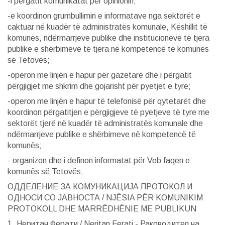
-i përgatit komunikatat për opinionin;
-е koordinon grumbullimin e informatave nga sektorët e
caktuar në kuadër të administratës komunale, Këshillit të
komunës, ndërmarrjeve publike dhe institucioneve të tjera
publike e shërbimeve të tjera në kompetencë të komunës
së Tetovës;
-operon me linjën e hapur për gazetarë dhe i përgatit
përgjigjet me shkrim dhe gojarisht për pyetjet e tyre;
-operon me linjën e hapur të telefonisë për qytetarët dhe
koordinon përgatitjen e përgjigjeve të pyetjeve të tyre me
sektorët tjerë në kuadër të administratës komunale dhe
ndërmarrjeve publike e shërbimeve në kompetencë të
komunës;
- organizon dhe i definon informatat për Veb faqen e
komunës së Tetovës;
ОДДЕЛЕНИЕ ЗА КОМУНИКАЦИЈА ПРОТОКОЛ И
ОДНОСИ СО ЈАВНОСТА / NJËSIA PËR KOMUNIKIM
PROTOKOLL DHE MARRËDHËNIE ME PUBLIKUN
1. Неритан Ферати / Neritan Ferati - Раководител на