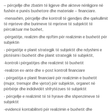
– përcjellje dhe zbatim të ligjeve dhe akteve nënligjore në
fushën e punës buxhetore dhe materiale – financiare.
-menaxhim, përcjellje dhe kontroll të gjendjes dhe qarkullimit
të mjeteve dhe burimeve të mjeteve të subjektit të
përcaktuar me buxhet,
-përgatitje, realizim dhe njoftim për realizimin e buxhetit për
subjektin
- përgatitje e planit strategjik të subjektit dhe ndyshimi e
plotësimi i buxhetit dhe planit strategjik të subjektit,
-kontroli i përgatitjes dhe realizimit të buxhetit
-realizon ex-ante dhe x-post kontroll financiare
- përgatitja e planit financiarë për realizimin e buxhetit
(mujor, tremujor dhe vjetor) për subjektin, organet në
përbërje dhe indidividët shfrytëzues të subjektit
- përcjellje e realizimit të të hyrave dhe shpenzimeve të
subjektit
-evidencë kontabiliteti për realizimin e buxhetit dhe