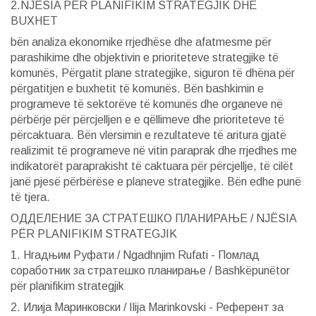
2.NJËSIA PËR PLANIFIKIM STRATEGJIK DHE
BUXHET
bën analiza ekonomike rrjedhëse dhe afatmesme për
parashikime dhe objektivin e prioriteteve strategjike të
komunës, Përgatit plane strategjike, siguron të dhëna për
përgatitjen e buxhetit të komunës. Bën bashkimin e
programeve të sektorëve të komunës dhe organeve në
përbërje për përcjelljen e e qëllimeve dhe prioriteteve të
përcaktuara. Bën vlersimin e rezultateve të aritura gjatë
realizimit të programeve në vitin paraprak dhe rrjedhes me
indikatorët paraprakisht të caktuara për përcjellje, të cilët
janë pjesë përbërëse e planeve strategjike. Bën edhe punë
të tjera.
ОДДЕЛЕНИЕ ЗА СТРАТЕШКО ПЛАНИРАЊЕ / NJËSIA
PËR PLANIFIKIM STRATEGJIK
1. Нгадњим Руфати / Ngadhnjim Rufati - Помлад
соработник за стратешко планирање / Bashkëpunëtor
për planifikim strategjik
2. Илија Мaринковски / Ilija Marinkovski - Референт за