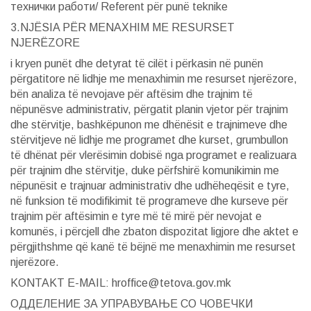
технички работи/ Referent për punë teknike
3.NJËSIA PËR MENAXHIM ME RESURSET
NJERËZORE
i kryen punët dhe detyrat të cilët i përkasin në punën
përgatitore në lidhje me menaxhimin me resurset njerëzore,
bën analiza të nevojave për aftësim dhe trajnim të
nëpunësve administrativ, përgatit planin vjetor për trajnim
dhe stërvitje, bashkëpunon me dhënësit e trajnimeve dhe
stërvitjeve në lidhje me programet dhe kurset, grumbullon
të dhënat për vlerësimin dobisë nga programet e realizuara
për trajnim dhe stërvitje, duke përfshirë komunikimin me
nëpunësit e trajnuar administrativ dhe udhëheqësit e tyre,
në funksion të modifikimit të programeve dhe kurseve për
trajnim për aftësimin e tyre më të mirë për nevojat e
komunës, i përcjell dhe zbaton dispozitat ligjore dhe aktet e
përgjithshme që kanë të bëjnë me menaxhimin me resurset
njerëzore.
KONTAKT E-MAIL: hroffice@tetova.gov.mk
ОДДЕЛЕНИЕ ЗА УПРАВУВАЊЕ СО ЧОВЕЧКИ