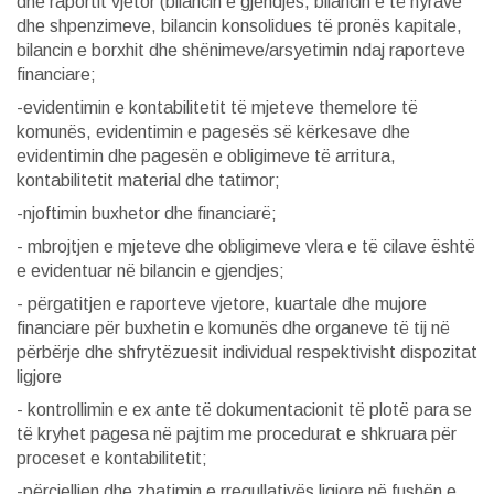
dhe raportit vjetor (bilancin e gjendjes, bilancin e të hyrave
dhe shpenzimeve, bilancin konsolidues të pronës kapitale,
bilancin e borxhit dhe shënimeve/arsyetimin ndaj raporteve
financiare;
-evidentimin e kontabilitetit të mjeteve themelore të
komunës, evidentimin e pagesës së kërkesave dhe
evidentimin dhe pagesën e obligimeve të arritura,
kontabilitetit material dhe tatimor;
-njoftimin buxhetor dhe financiarë;
- mbrojtjen e mjeteve dhe obligimeve vlera e të cilave është
e evidentuar në bilancin e gjendjes;
- përgatitjen e raporteve vjetore, kuartale dhe mujore
financiare për buxhetin e komunës dhe organeve të tij në
përbërje dhe shfrytëzuesit individual respektivisht dispozitat
ligjore
- kontrollimin e ex ante të dokumentacionit të plotë para se
të kryhet pagesa në pajtim me procedurat e shkruara për
proceset e kontabilitetit;
-përcjelljen dhe zbatimin e rregullativës ligjore në fushën e