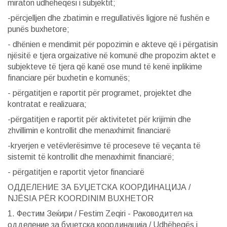
miraton udhëheqësi i subjektit;
-përcjelljen dhe zbatimin e rregullativës ligjore në fushën e
punës buxhetore;
- dhënien e mendimit për popozimin e akteve që i përgatisin
njësitë e tjera orgaizative në komunë dhe propozim aktet e
subjekteve të tjera që kanë ose mund të kenë inplikime
financiare për buxhetin e komunës;
- përgatitjen e raportit për programet, projektet dhe
kontratat e realizuara;
-përgatitjen e raportit për aktivitetet për krijimin dhe
zhvillimin e kontrollit dhe menaxhimit financiarë
-kryerjen e vetëvlerësimve të proceseve të veçanta të
sistemit të kontrollit dhe menaxhimit financiarë;
- përgatitjen e raportit vjetor financiarë
ОДДЕЛЕНИЕ ЗА БУЏЕТСКА КООРДИНАЦИЈА /
NJËSIA PËR KOORDINIM BUXHETOR
1. Фестим Зеќири / Festim Zeqiri - Раководител на
одделение за буџетска координација / Udhëheqës i