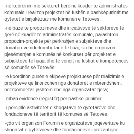
-në koordinim me sektorët tjerë në kuadër të administratës
komunale i realizon projektet në fushën e bashkëpunimit me
qytetet e binjakëzuar me komunën e Tetovës;
-në bazë të propozimeve dhe iniciativave të sektorëve të
tjerë në kuadër të administratës komunale, parashtron
propozim-projekte për përkrahjen e subjekteve dhe
donatorëve ndërkombëtar e të huaj, si dhe organizon
pjesëmarrjen e komunës në konkurset për projektet e
subjekteve të huaja dhe të vendit në fushat e kompetencës
së komunës së Tetovës;
-e koordinon punën e ekipeve projektuese për realizimin e
projekteve që financohen nga donatorët e mbrendshëm,
ndërkombëtar-jashtëm dhe nga organizatat tjera;
-mban evidencë (regjistër) për bashkë-punimin;
-i përcjellë aktivitetet e shoqatave të qytetarëve dhe
fondacioneve të territorit të komunës së Tetovës;
-çdo vit organizon Forumin e organizatave joqeveritare ku
shoqatat e qytetarëve dhe fondacioneve i prezantojnë