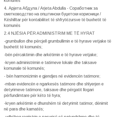
komunës
4. Арјета Абдула / Arjeta Abdulla - Соработник за
сметководство на општински буџетски корисници /
Këshilltar për kontabilitet të shfrytëzursve të buxhetit të
komunës
2.4 NJËSIA PËR ADMINISTRIM ME TË HYRAT
-grumbullon dhe përcjell grumbullimin e të hyrave vetjake të
buxhetit të komunës;
-bën përcaktimin dhe arkëtimin e të hyrave vetjake;
-kryen administrimin e tatimeve lokale dhe taksave
komunale të komunës;
- bën harmonizimin е gjendjes në evidencën tatimore;
-mban evidencën e ngarkesës tatimore dhe shlyerjen е
detyrimeve tatimore, taksave dhe përgatit llogari
përfundimtare për këto të hyra;
-kryen arkëtimin e dhunshëm të detyrimit tatimor, dënimit
në para dhe kamatës;
-udhëheq regjistrin e pasurisë së patundshme dhe të