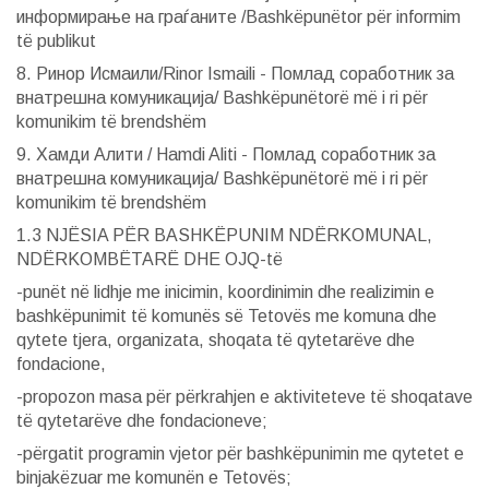
информирање на граѓаните /Bashkëpunëtor për informim
të publikut
8. Ринор Исмаили/Rinor Ismaili - Помлад соработник за
внатрешна комуникација/ Bashkëpunëtorë më i ri për
komunikim të brendshëm
9. Хамди Алити / Hamdi Aliti - Помлад соработник за
внатрешна комуникација/ Bashkëpunëtorë më i ri për
komunikim të brendshëm
1.3 NJËSIA PËR BASHKËPUNIM NDËRKOMUNAL,
NDËRKOMBËTARË DHE OJQ-të
-punët në lidhje me inicimin, koordinimin dhe realizimin e
bashkëpunimit të komunës së Tetovës me komuna dhe
qytete tjera, organizata, shoqata të qytetarëve dhe
fondacione,
-propozon masa për përkrahjen e aktiviteteve të shoqatave
të qytetarëve dhe fondacioneve;
-përgatit programin vjetor për bashkëpunimin me qytetet e
binjakëzuar me komunën e Tetovës;