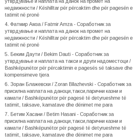
утврдување и наплата на данок на промет на
недвижности / Këshilltar për përcaktim dhe për pagesën e
tatimit në pronë
4. Фатмир Амза / Fatmir Amza - Соработник за
утврдување и наплата на данок на промет на
недвижности / Këshilltar për përcaktim dhe për pagesën e
tatimit në pronë
5. Беким Даути / Bekim Dauti - Соработник за
утврдување и наплата на такси и други надоместоци /
Bashkëpunëtor për përcaktimin e pagesës së taksave dhe
kompensimeve tjera
6. Зоран Блажевски / Zoran Bllazhevski - Соработник за
присилна наплата на даноци,такси,парични казни и
камати / Bashkëpunëtor për pagesë të detyrueshme të
tatimit, taksave, kamatave dhe dënimet me para
7. Бетим Хасани / Betim Hasani - Соработник за
присилна наплата на даноци,такси,парични казни и
камати / Bashkëpunëtor për pagesë të detyrueshme të
tatimit, taksave, kamatave dhe dënimet me para