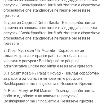
ресурси / Bashkëpunëtor i lartë për zbatimin e dispozitave,
procedurave dhe standardeve në njësinë për resurse
njerëzore
6. Дритон Садики / Driton Sadiki - Виш соработник за
примена на прописи,постапки и стандарди на човечки
ресурси / Bashkëpunëtor i lartë për zbatimin e dispozitave,
procedurave dhe standardeve në njësinë për resurse
njerëzore
7. Илир Мустафа / Ilir Mustafa - Соработник за
административни правни работи од областа на
човечките ресурси / Bashkëpunëtor për punë
administrative juridike nga lëmia e resurseve njerëzore
8. Пајазит Ковачи / Pajazit Kovaçi - Помлад соработник
за работи од областа на човечките ресурси /
Bashkëpunëtor më i ri nga lëmia e Resurseve Njerzore
9. Елиф Мамути/ Elif Mamuti - Помлад соработник за
работи од областа на човечките ресурси /
Bashkëpunëtor më i ri nga lëmia e Resurseve Njerzore