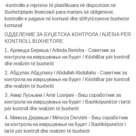
-kontrollin e mjeteve të planifikuara në dispozicion në
Buxhet/planin financiarë para marrjes së obligimeve,
kontrollin e pagave në komunë dhe shfrytëzuesve buxhetor
komunal
ОДДЕЛЕНИЕ ЗА БУЏЕТСКА КОНТРОЛА / NJËSIA PËR
KONTROLL BUXHETORE
1. Арлинда Бериша / Arlinda Berisha - Советник за
контрола на извршување на буџет / Këshilltar për kontroll
dhe realizim të buxhetit
2. Абдулах Абдулаху / Abdullah Abdullahu - Советник за
контрола на извршување на буџет / Këshilltar për kontroll
dhe realizim të buxhetit
3. Амир Лусњани / Amir Lusnjani - Виш соработник за
контрола на извршување на буџет / Bashkëpunëtor i lartë
për kontroll dhe realizim të buxhetit
4. Мимоза Дервиши / Mimoza Dervishi - Виш соработник
за контрола на извршување на буџет / Bashkëpunëtor i
lartë për kontroll dhe realizim të buxhetit