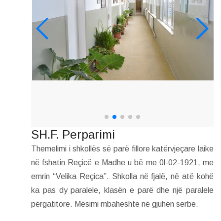
SH.F. Perparimi
Themelimi i shkollës së parë fillore katërvjeçare laike
në fshatin Reçicë e Madhe u bë me 0l-02-1921, me
emrin “Velika Reçica”. Shkolla në fjalë, në atë kohë
ka pas dy paralele, klasën e parë dhe një paralele
përgatitore. Mësimi mbaheshte në gjuhën serbe.