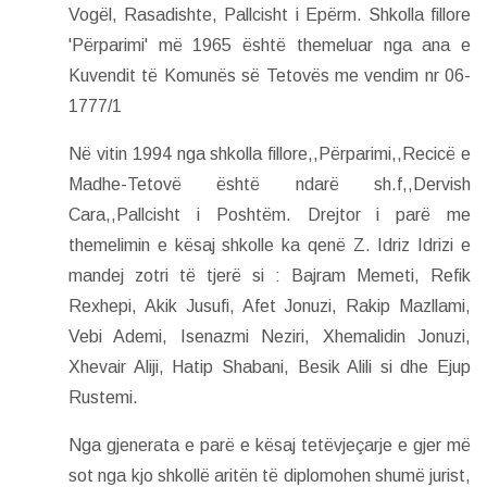
Vogël, Rasadishte, Pallcisht i Epërm. Shkolla fillore
'Përparimi' më 1965 është themeluar nga ana e
Kuvendit të Komunës së Tetovës me vendim nr 06-
1777/1
Në vitin 1994 nga shkolla fillore,,Përparimi,,Recicë e
Madhe-Tetovë është ndarë sh.f,,Dervish
Cara,,Pallcisht i Poshtëm. Drejtor i parë me
themelimin e kësaj shkolle ka qenë Z. Idriz Idrizi e
mandej zotri të tjerë si : Bajram Memeti, Refik
Rexhepi, Akik Jusufi, Afet Jonuzi, Rakip Mazllami,
Vebi Ademi, Isenazmi Neziri, Xhemalidin Jonuzi,
Xhevair Aliji, Hatip Shabani, Besik Alili si dhe Ejup
Rustemi.
Nga gjenerata e parë e kësaj tetëvjeçarje e gjer më
sot nga kjo shkollë aritën të diplomohen shumë jurist,