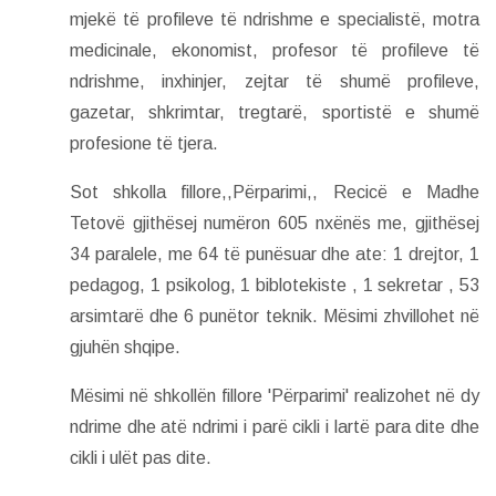
mjekë të profileve të ndrishme e specialistë, motra
medicinale, ekonomist, profesor të profileve të
ndrishme, inxhinjer, zejtar të shumë profileve,
gazetar, shkrimtar, tregtarë, sportistë e shumë
profesione të tjera.
Sot shkolla fillore,,Përparimi,, Recicë e Madhe
Tetovë gjithësej numëron 605 nxënës me, gjithësej
34 paralele, me 64 të punësuar dhe ate: 1 drejtor, 1
pedagog, 1 psikolog, 1 biblotekiste , 1 sekretar , 53
arsimtarë dhe 6 punëtor teknik. Mësimi zhvillohet në
gjuhën shqipe.
Mësimi në shkollën fillore 'Përparimi' realizohet në dy
ndrime dhe atë ndrimi i parë cikli i lartë para dite dhe
cikli i ulët pas dite.