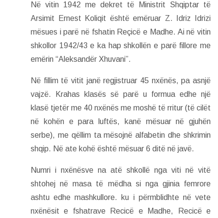
Në vitin 1942 me dekret të Ministrit Shqiptar të
Arsimit Ernest Koliqit është emëruar Z. Idriz Idrizi
mësues i parë në fshatin Reçicë e Madhe. Ai në vitin
shkollor 1942/43 e ka hap shkollën e parë fillore me
emërin “Aleksandër Xhuvani”.
Në fillim të vitit janë regjistruar 45 nxënës, pa asnjë
vajzë. Krahas klasës së parë u formua edhe një
klasë tjetër me 40 nxënës me moshë të rritur (të cilët
në kohën e para luftës, kanë mësuar në gjuhën
serbe), me qëllim ta mësojnë alfabetin dhe shkrimin
shqip. Në ate kohë është mësuar 6 ditë në javë.
Numri i nxënësve na atë shkollë nga viti në vitë
shtohej në masa të mëdha si nga gjinia femrore
ashtu edhe mashkullore. ku i përmblidhte në vete
nxënësit e fshatrave Recicë e Madhe, Recicë e