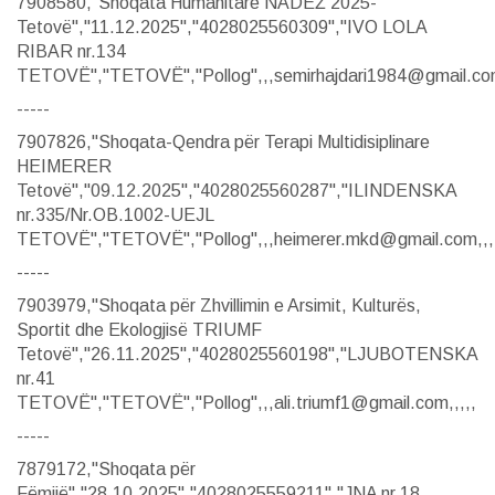
7908580,"Shoqata Humanitare NADEŽ 2025-
Tetovë","11.12.2025","4028025560309","IVO LOLA
RIBAR nr.134
TETOVË","TETOVË","Pollog",,,semirhajdari1984@gmail.com
-----
7907826,"Shoqata-Qendra për Terapi Multidisiplinare
HEIMERER
Tetovë","09.12.2025","4028025560287","ILINDENSKA
nr.335/Nr.OB.1002-UEJL
TETOVË","TETOVË","Pollog",,,heimerer.mkd@gmail.com,,,
-----
7903979,"Shoqata për Zhvillimin e Arsimit, Kulturës,
Sportit dhe Ekologjisë TRIUMF
Tetovë","26.11.2025","4028025560198","LJUBOTENSKA
nr.41
TETOVË","TETOVË","Pollog",,,ali.triumf1@gmail.com,,,,,
-----
7879172,"Shoqata për
Fëmijë","28.10.2025","4028025559211","JNA nr.18