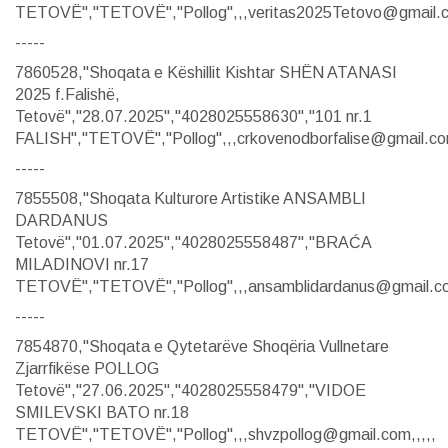
TETOVË","TETOVË","Pollog",,,veritas2025Tetovo@gmail.co
-----
7860528,"Shoqata e Këshillit Kishtar SHËN ATANASI
2025 f.Falishë,
Tetovë","28.07.2025","4028025558630","101 nr.1
FALISH","TETOVË","Pollog",,,crkovenodborfalise@gmail.com
-----
7855508,"Shoqata Kulturore Artistike ANSAMBLI
DARDANUS
Tetovë","01.07.2025","4028025558487","BRAĆA
MILADINOVI nr.17
TETOVË","TETOVË","Pollog",,,ansamblidardanus@gmail.co
-----
7854870,"Shoqata e Qytetarëve Shoqëria Vullnetare
Zjarrfikëse POLLOG
Tetovë","27.06.2025","4028025558479","VIDOE
SMILEVSKI BATO nr.18
TETOVË","TETOVË","Pollog",,,shvzpollog@gmail.com,,,,,