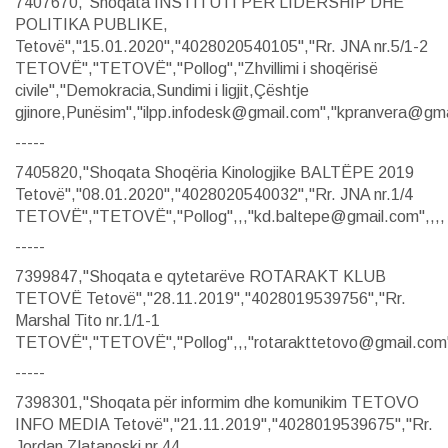
7407670,"Shoqata INSTITUTI PËR LIDERSHIP DHE
POLITIKA PUBLIKE,
Tetovë","15.01.2020","4028020540105","Rr. JNA nr.5/1-2
TETOVË","TETOVË","Pollog","Zhvillimi i shoqërisë
civile","Demokracia,Sundimi i ligjit,Çështje
gjinore,Punësim","ilpp.infodesk@gmail.com","kpranvera@gmai
-----
7405820,"Shoqata Shoqëria Kinologjike BALTËPE 2019
Tetovë","08.01.2020","4028020540032","Rr. JNA nr.1/4
TETOVË","TETOVË","Pollog",,,"kd.baltepe@gmail.com",,,,
-----
7399847,"Shoqata e qytetarëve ROTARAKT KLUB
TETOVË Tetovë","28.11.2019","4028019539756","Rr.
Marshal Tito nr.1/1-1
TETOVË","TETOVË","Pollog",,,"rotarakttetovo@gmail.com"
-----
7398301,"Shoqata për informim dhe komunikim TETOVO
INFO MEDIA Tetovë","21.11.2019","4028019539675","Rr.
Jordan Zlatanoski nr.44