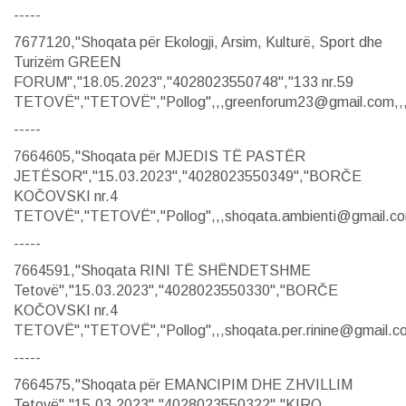
-----
7677120,"Shoqata për Ekologji, Arsim, Kulturë, Sport dhe
Turizëm GREEN
FORUM","18.05.2023","4028023550748","133 nr.59
TETOVË","TETOVË","Pollog",,,greenforum23@gmail.com,,,
-----
7664605,"Shoqata për MJEDIS TË PASTËR
JETËSOR","15.03.2023","4028023550349","BORČE
KOČOVSKI nr.4
TETOVË","TETOVË","Pollog",,,shoqata.ambienti@gmail.com
-----
7664591,"Shoqata RINI TË SHËNDETSHME
Tetovë","15.03.2023","4028023550330","BORČE
KOČOVSKI nr.4
TETOVË","TETOVË","Pollog",,,shoqata.per.rinine@gmail.co
-----
7664575,"Shoqata për EMANCIPIM DHE ZHVILLIM
Tetovë","15.03.2023","4028023550322","KIRO