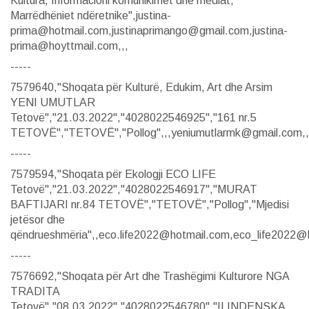
Kultura, Informacioni komunikimet dhe mediat,
Marrëdhëniet ndëretnike",justina-
prima@hotmail.com,justinaprimango@gmail.com,justina-
prima@hoyttmail.com,,,
-----
7579640,"Shoqata për Kulturë, Edukim, Art dhe Arsim
YENI UMUTLAR
Tetovë","21.03.2022","4028022546925","161 nr.5
TETOVË","TETOVË","Pollog",,,yeniumutlarmk@gmail.com,,,
-----
7579594,"Shoqata për Ekologji ECO LIFE
Tetovë","21.03.2022","4028022546917","MURAT
BAFTIJARI nr.84 TETOVË","TETOVË","Pollog","Mjedisi
jetësor dhe
qëndrueshmëria",,eco.life2022@hotmail.com,eco_life2022@
-----
7576692,"Shoqata për Art dhe Trashëgimi Kulturore NGA
TRADITA
Tetovë","08.03.2022","4028022546780","ILINDENSKA