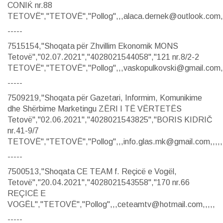
CONIḰ nr.88
TETOVË","TETOVË","Pollog",,,alaca.dernek@outlook.com,,
-----
7515154,"Shoqata për Zhvillim Ekonomik MONS
Tetovë","02.07.2021","4028021544058","121 nr.8/2-2
TETOVË","TETOVË","Pollog",,,vaskopulkovski@gmail.com,,
-----
7509219,"Shoqata për Gazetari, Informim, Komunikime
dhe Shërbime Marketingu ZËRI I TË VËRTETËS
Tetovë","02.06.2021","4028021543825","BORIS KIDRIČ
nr.41-9/7
TETOVË","TETOVË","Pollog",,,info.glas.mk@gmail.com,,,,,
-----
7500513,"Shoqata CE TEAM f. Reçicë e Vogël,
Tetovë","20.04.2021","4028021543558","170 nr.66
REÇICË E
VOGËL","TETOVË","Pollog",,,ceteamtv@hotmail.com,,,,,
-----