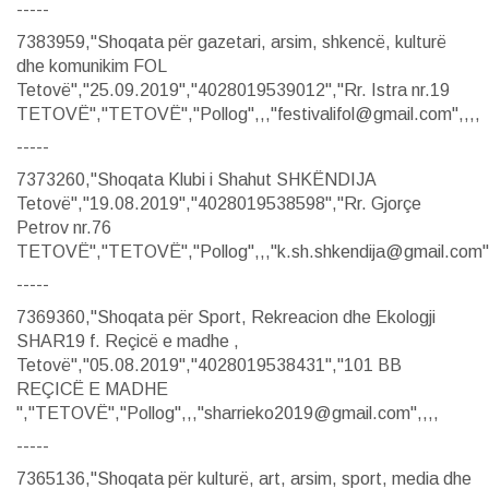
-----
7383959,"Shoqata për gazetari, arsim, shkencë, kulturë
dhe komunikim FOL
Tetovë","25.09.2019","4028019539012","Rr. Istra nr.19
TETOVË","TETOVË","Pollog",,,"festivalifol@gmail.com",,,,
-----
7373260,"Shoqata Klubi i Shahut SHKËNDIJA
Tetovë","19.08.2019","4028019538598","Rr. Gjorçe
Petrov nr.76
TETOVË","TETOVË","Pollog",,,"k.sh.shkendija@gmail.com",
-----
7369360,"Shoqata për Sport, Rekreacion dhe Ekologji
SHAR19 f. Reçicë e madhe ,
Tetovë","05.08.2019","4028019538431","101 BB
REÇICË E MADHE
","TETOVË","Pollog",,,"sharrieko2019@gmail.com",,,,
-----
7365136,"Shoqata për kulturë, art, arsim, sport, media dhe