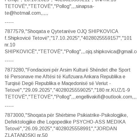
TETOVË","TETOVË","Pollog",,,sinapsa-
te@hotmail.com,,,,,
-----
7877579,"Shoqata e Qytetarëve OJQ SHIPKOVICA
f.Shipkovicë Tetovë","17.10.2025","4028025559157","101
nr.10
SHIPKOVICË","TETOVË","Pollog",,,ojq.shipkovica@gmail.co
-----
7873280,"Fondacioni për Arsim Kulturë Shëndet dhe Sport
të Personave me Aftësi të Kufizuara Ankara Republika e
Turqisë Degë Republika e Maqedonisë së Veriut -
Tetovë","29.09.2025","4028025559025","180 nr.KUZ/1-9
TETOVË","TETOVË","Pollog",,,engellivakifi@outlook.com,,,
-----
7873000,"Shoqata për Shërbime Psikiatrike-Psikologjike,
Defektologjike dhe Logopedike PSYCHO-ASS MEDIKA
Tetovë","26.09.2025","4028025558991","JORDAN
ZLATANOSKI nr.50