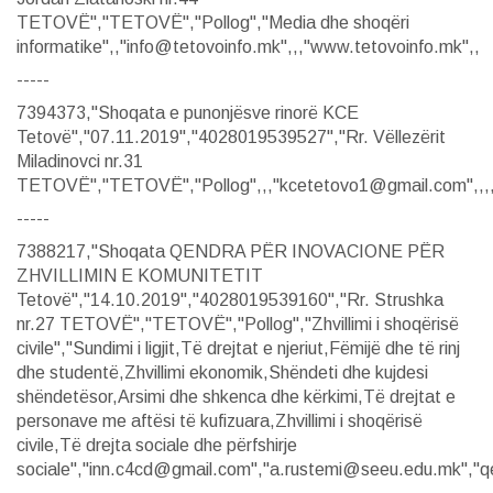
TETOVË","TETOVË","Pollog","Media dhe shoqëri
informatike",,"info@tetovoinfo.mk",,,"www.tetovoinfo.mk",,
-----
7394373,"Shoqata e punonjësve rinorë KCE
Tetovë","07.11.2019","4028019539527","Rr. Vëllezërit
Miladinovci nr.31
TETOVË","TETOVË","Pollog",,,"kcetetovo1@gmail.com",,,
-----
7388217,"Shoqata QENDRA PËR INOVACIONE PËR
ZHVILLIMIN E KOMUNITETIT
Tetovë","14.10.2019","4028019539160","Rr. Strushka
nr.27 TETOVË","TETOVË","Pollog","Zhvillimi i shoqërisë
civile","Sundimi i ligjit,Të drejtat e njeriut,Fëmijë dhe të rinj
dhe studentë,Zhvillimi ekonomik,Shëndeti dhe kujdesi
shëndetësor,Arsimi dhe shkenca dhe kërkimi,Të drejtat e
personave me aftësi të kufizuara,Zhvillimi i shoqërisë
civile,Të drejta sociale dhe përfshirje
sociale","inn.c4cd@gmail.com","a.rustemi@seeu.edu.mk","q