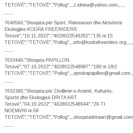
TETOVË","TETOVË","Pollog",,,z.idnina@yahoo.com,,,,,
-----
7640560,"Shoqata për Sport, Rekreacion dhe Aktivitete
Ekologjike KODRA FREERIDERS
Tetovë","10.11.2022","4028022549282","135 nr.15
TETOVË","TETOVË","Pollog",,,info@kodrafreeriders.org,,,,
-----
7633440,"Shoqata PAPILLON
Tetovë","07.10.2022","4028022548987","180 nr.18/2
TETOVË","TETOVË","Pollog",,,qendrapapillon@gmail.com,,
-----
7632380,"Shoqata për Zhvillimin e Arsimit, Kulturës,
Sportit dhe Ekologjisë DRITA ART
Tetovë","04.10.2022","4028022548944","29-TI
NOEMVRI nr.58
TETOVË","TETOVË","Pollog",,,shoqatadritaart@gmail.com,
-----