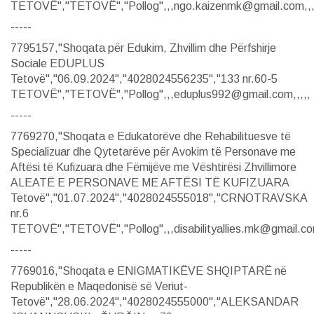
TETOVË","TETOVË","Pollog",,,ngo.kaizenmk@gmail.com,,,
-----
7795157,"Shoqata për Edukim, Zhvillim dhe Përfshirje
Sociale EDUPLUS
Tetovë","06.09.2024","4028024556235","133 nr.60-5
TETOVË","TETOVË","Pollog",,,eduplus992@gmail.com,,,,,
-----
7769270,"Shoqata e Edukatorëve dhe Rehabilituesve të
Specializuar dhe Qytetarëve për Avokim të Personave me
Aftësi të Kufizuara dhe Fëmijëve me Vështirësi Zhvillimore
ALEATË E PERSONAVE ME AFTËSI TË KUFIZUARA
Tetovë","01.07.2024","4028024555018","CRNOTRAVSKA
nr.6
TETOVË","TETOVË","Pollog",,,disabilityallies.mk@gmail.com
-----
7769016,"Shoqata e ENIGMATIKËVE SHQIPTARË në
Republikën e Maqedonisë së Veriut-
Tetovë","28.06.2024","4028024555000","ALEKSANDAR