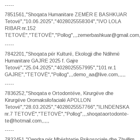
-----
7851561,"Shoqata Humanitare ZEMËR E BASHKUAR
Tetovë","10.06.2025","4028025558304","IVO LOLA
RIBAR nr.152
TETOVË","TETOVË","Pollog",,,zemerbashkuar@gmail.com,,
-----
7842201,"Shoqata për Kulturë, Ekologji dhe Ndihmë
Humanitare GAJRE 2025 f. Gajre
Tetovë","25.04.2025","4028025557995","101 nr.1
GAJRE","TETOVË","Pollog",,,demo_aa@live.com,,,,,
-----
7836252,"Shoqata e Ortodontëve, Kirurgëve dhe
Kirurgëve Oromaksilofacialë APOLLON
Tetovë","28.03.2025","4028025557766","ILINDENSKA
nr.7 TETOVË","TETOVË","Pollog",,,shoqataortodonte-
te@hotmail.com,,,,,
-----
7832451,"Qendra për Mbështetje Psikosociale dhe Zhvillim