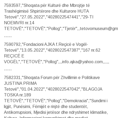
7593597,"Shoqata për Kulturë dhe Mbrojtje të
Trashëgimisë Shpirtërore dhe Kulturore HUTA
Tetovë","27.05.2022","4028022547441","29-TI
NOEMVRI nr.14
TETOVË","TETOVË","Pollog","Tjetër",,tetovomuseum@gmail
-----
7590792,"Fondacioni AJKA f.Reçicë e Vogël-
Tetovë","13.05.2022","4028022547387","167 nr.62
REÇICË E
VOGËL","TETOVË","Pollog",,,info.ajka@yahoo.com,,,,,
-----
7582331,"Shoqata Forum për Zhvillimin e Politikave
JUSTINA PRIMA
Tetovë","01.04.2022","4028022547042","BLAGOJA
TOSKA nr.189
TETOVË","TETOVË","Pollog","Demokracia","Sundimi i
ligjit, Punësimi, Fëmijët e rinjtë dhe studentët,
Antikorrupsioni, Mjedisi jetësor dhe ndryshimet klimatike,