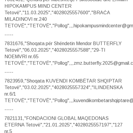
HIPOKAMPUS MIND CENTER
Tetovë","11.03.2025","4028025557600","BRAĆA
MILADINOVI nr.240
TETOVË","TETOVË","Pollog",,,hipokampusmindcenter@gmai
-----
7831676,"Shoqata për Shëndetin Mendor BUTTERFLY
Tetovë","06.03.2025","4028025557588","29-TI
NOEMVRI nr.65
TETOVË","TETOVË","Pollog",,,zmz.butterfly.2025@gmail.co
-----
7823959,"Shoqata KUVENDI KOMBËTAR SHQIPTAR
Tetovë","03.02.2025","4028025557324","ILINDENSKA
nr.6/1
TETOVË","TETOVË","Pollog",,,kuvendikombetarshqiptare@g
-----
7821131,"FONDACIONI GLOBAL MAQEDONAS
ETERNA Tetovë","21.01.2025","4028025557197","127
nr.5