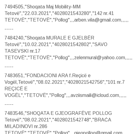
7494505,"Shoqata Maj Mobility-MM
Tetovë","22.03.2021","4028021543280","142 nr.41
TETOVË","TETOVË","Pollog",,,arben.vila@gmail.com,,,,,
-----
7484240,"Shoqata MURALE E GJELBËR
Tetovë","10.02.2021","4028021542802","SAVO
TASEVSKI nr.17
TETOVË","TETOVË","Pollog",,,zelenmural@yahoo.com,,,,,
-----
7483651,"FONDACIONI ARA f.Reçicë e
Vogël,Tetovë","08.02.2021","4028021542756","101 nr.7
REÇICË E
VOGËL","TETOVË","Pollog",,,avziismaili@icloud.com,,,,,
-----
7483546,"SHOQATA E GJEOGRAFËVE POLLOG
Tetovë","08.02.2021","4028021542748","BRAĆA
MILADINOVI nr.286
TETOVË","TETOVË","Pollog",,,gjeopollog@gmail.com,,,,,