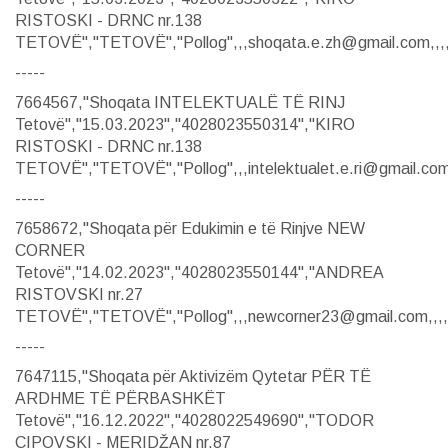
RISTOSKI - DRNC nr.138
TETOVË","TETOVË","Pollog",,,shoqata.e.zh@gmail.com,,,,
-----
7664567,"Shoqata INTELEKTUALË TË RINJ
Tetovë","15.03.2023","4028023550314","KIRO
RISTOSKI - DRNC nr.138
TETOVË","TETOVË","Pollog",,,intelektualet.e.ri@gmail.com,
-----
7658672,"Shoqata për Edukimin e të Rinjve NEW
CORNER
Tetovë","14.02.2023","4028023550144","ANDREA
RISTOVSKI nr.27
TETOVË","TETOVË","Pollog",,,newcorner23@gmail.com,,,,
-----
7647115,"Shoqata për Aktivizëm Qytetar PËR TË
ARDHME TË PËRBASHKËT
Tetovë","16.12.2022","4028022549690","TODOR
CIPOVSKI - MERIDŽAN nr.87