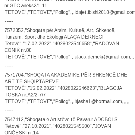
nr.GTC aneks2/1-11
TETOVË","TETOVË","Pollog",,,idajet.ibishi2018@gmail.com,
-----
7572352,"Shoqata për Arsim, Kulturë, Art, Shkencë,
Turizëm, Sport dhe Ekologji ALAÇA DERNEGI
Tetovë","17.02.2022","4028022546658","RADOVAN
CONIḰ nr.88
TETOVË","TETOVË","Pollog",,,alaca.derneki@gmail.com,,,
-----
7571704,"SHOQATA AKADEMIKE PËR SHKENCË DHE
ART TË SHQIPTARËVE -
TETOVË","15.02.2022","4028022546623","BLAGOJA
TOSKA nr.A2/2-7/7
TETOVË","TETOVË","Pollog",,,hjasha1@hotmail.com,,,,,
-----
7547412,"Shoqata e Artistëve të Pavarur ADOBOLS
Tetovë","27.10.2021","4028021545500","JOVAN
ONČESKI nr.14