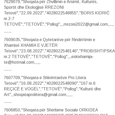
7629079,"Shoqata për Zhvillimin e Arsimit, Kulturës,
Sportit dhe Ekologjisë RREZONI
Tetovë","22.09.2022","4028022548855","BORIS KIDRIČ
nr.2-7
TETOVË","TETOVË","Pollog",,,rrezoni2022@gmail.com,,,,,
-----
7609035,"Shoqata e Qytetarëve për Rindërtimin e
Xhamisë XHAMIA E VJETËR
Tetovë","23.08.2022","4028022548146","PROBISHTIPSKA
nr.2 TETOVË","TETOVË","Pollog",,,eskixhamija-
te@hotmail.com,,,,,
-----
7607709,"Shoqata e Shkrimtarëve Pro Litera
Tetovë","16.08.2022","4028022548090","167 nr.6
REÇICË E VOGËL","TETOVË","Pollog","Kulturë dhe
Art",,shoqataprolitera@gmail.com,,,,,
-----
7606850,"Shoqata për Shërbime Sociale ORKIDEA