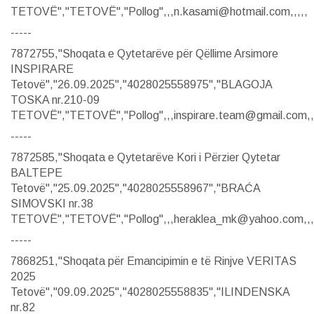
TETOVË","TETOVË","Pollog",,,n.kasami@hotmail.com,,,,,
-----
7872755,"Shoqata e Qytetarëve për Qëllime Arsimore
INSPIRARE
Tetovë","26.09.2025","4028025558975","BLAGOJA
TOSKA nr.210-09
TETOVË","TETOVË","Pollog",,,inspirare.team@gmail.com,,,
-----
7872585,"Shoqata e Qytetarëve Kori i Përzier Qytetar
BALTEPE
Tetovë","25.09.2025","4028025558967","BRAĆA
SIMOVSKI nr.38
TETOVË","TETOVË","Pollog",,,heraklea_mk@yahoo.com,,,
-----
7868251,"Shoqata për Emancipimin e të Rinjve VERITAS
2025
Tetovë","09.09.2025","4028025558835","ILINDENSKA
nr.82