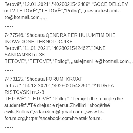
Tetovë","12.01.2021","4028021542489","GOCE DELČEV
nr.12 TETOVË","TETOVË","Pollog",,,ujevaratesharrit-
te@hotmail.com,,,,,
-----
7477546,"Shoqata QENDRA PËR HULUMTIM DHE
INOVACIONE TEKNOLOGJIKE-
Tetovë","11.01.2021","4028021542462","JANE
SANDANSKI nr.38
TETOVË","TETOVË","Pollog",,,sulejmani_e@hotmail.com,,,
-----
7473125,"Shoqata FORUMI KROAT
Tetovë","14.12.2020","4028020542256","ANDREA
RISTOVSKI nr.2-8
TETOVË","TETOVË","Pollog","Fëmijët dhe të rinjtë dhe
studentët","Të drejtat e njeriut,Zhvillimi i shoqërisë
civile,Kultura",vidacek.m@gmail.com,,,www.hr-
forum.org,https://facebook.com/hrvatskiforum,
-----