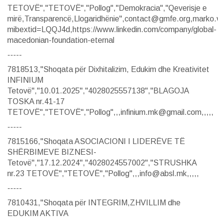
TETOVË","TETOVË","Pollog","Demokracia","Qeverisje e
mirë,Transparencë,Llogaridhënie",contact@gmfe.org,marko
mibextid=LQQJ4d,https://www.linkedin.com/company/global-
macedonian-foundation-eternal
-----
7818513,"Shoqata për Dixhitalizim, Edukim dhe Kreativitet
INFINIUM
Tetovë","10.01.2025","4028025557138","BLAGOJA
TOSKA nr.41-17
TETOVË","TETOVË","Pollog",,,infinium.mk@gmail.com,,,,,
-----
7815166,"Shoqata ASOCIACIONI I LIDERËVE TË
SHËRBIMEVE BIZNESI-
Tetovë","17.12.2024","4028024557002","STRUSHKA
nr.23 TETOVË","TETOVË","Pollog",,,info@absl.mk,,,,,
-----
7810431,"Shoqata për INTEGRIM,ZHVILLIM dhe
EDUKIM AKTIVA