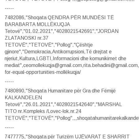
-----
7482086,"Shoqata QENDRA PËR MUNDËSI TË
BARABARTA MOLLËKUQJA
Tetovë","01.02.2021","4028021542691","JORDAN
ZLATANOSKI nr.37
TETOVË","TETOVË","Pollog","Çështje
gjinore","Demokracia,Antikorrupsioni,Të drejtat e
njeriut,Kultura,LGBTI,Informacioni dhe komunikimet dhe
mediat",ceomollekuqja@gmail.com,rita.behadini@gmail.com,,
for-equal-opportunities-mollëkuqja/
-----
7480890,"Shoqata Humanitare për Gra dhe Fëmijë
KALKANDELEN
Tetovë","26.01.2021","4028021542640","MARSHAL
TITO nr.Kompleks /Lovec-lok.nr.24
TETOVË","TETOVË","Pollog",,,shoqatahumanitarekalkandel
-----
7477775,"Shoqata për Turizëm UJËVARAT E SHARRIT