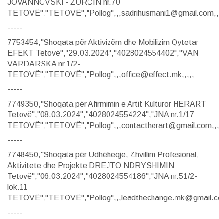
JOVANNOVSKI - ŽURČIN nr.70
TETOVË","TETOVË","Pollog",,,sadrihusmani1@gmail.com,,,
-----
7753454,"Shoqata për Aktivizëm dhe Mobilizim Qytetar
EFEKT Tetovë","29.03.2024","4028024554402","VAN
VARDARSKA nr.1/2-
TETOVË","TETOVË","Pollog",,,office@effect.mk,,,,,
-----
7749350,"Shoqata për Afirmimin e Artit Kulturor HERART
Tetovë","08.03.2024","4028024554224","JNA nr.1/17
TETOVË","TETOVË","Pollog",,,contactherart@gmail.com,,,
-----
7748450,"Shoqata për Udhëheqje, Zhvillim Profesional,
Aktivitete dhe Projekte DREJTO NDRYSHIMIN
Tetovë","06.03.2024","4028024554186","JNA nr.51/2-
lok.11
TETOVË","TETOVË","Pollog",,,leadthechange.mk@gmail.co
-----