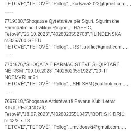
TETOVË","TETOVË","Pollog",,,kudsara2023@gmail.com,,,,
-----
7719388,"Shoqata e Qytetarëve për Siguri, Sigurim dhe
Parandalim në Trafikun Rrugor ,,TRAFFIC,,
Tetovë","25.10.2023","4028023552708","ILINDENSKA
nr.335/700-SEEU
TETOVË","TETOVË","Pollog",,,RST.traffic@gmail.com,,,,,
-----
7704976,"SHOQATA E FARMACISTËVE SHQIPTARË
NË RSM","09.10.2023","4028023551922","29-TI
NOEMVRI nr.54
TETOVË","TETOVË","Pollog",,,SHFSHM@outlook.com,,,,,
-----
7687818,"Shoqata e Artistëve të Pavarur Klubi Letrar
KIRIL PEJÇINOVIÇ
Tetovë","18.07.2023","4028023551345","BORIS KIDRIČ
nr.43/3-7-13
TETOVË","TETOVË","Pollog",,,mvidoeski@gmail.com,,,,,