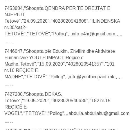
7453884,"Shoqata QENDRA PËR TË DREJTAT E
NJERIUT,
Tetovë","24.09.2020","4028020541608","ILINDENSKA
nr.30/kat2-
TETOVË","TETOVË","Pollog",,,info.c4hr@gmail.com,,,,,
-----
7446047,"Shoqata për Edukim, Zhvillim dhe Aktivitete
Humanitare YOUTH IMPACT Reçicë e
Madhe,Tetovë","15.09.2020","4028020541357","101
nr.16 REÇICË E
MADHE","TETOVË","Pollog",,,info@youthimpact.mk,,,,,
-----
7427280,"Shoqata DEKAS,
Tetovë","19.05.2020","4028020540636","182 nr.15
REÇICË E
VOGËL","TETOVË","Pollog",,,abdulla.abdullahu@gmail.com,,
-----