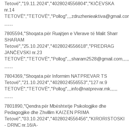
Tetovë","19.11.2024","4028024556804","KIČEVSKA
nr.14
TETOVË","TETOVË","Pollog",,,zdruzhenieaktiva@gmail.com
-----
7805594,"Shoqata për Ruajtjen e Vlerave të Malit Sharr
SHARAM
Tetovë","25.10.2024","4028024556618","PREDRAG
JANČEVSKI nr.23
TETOVË","TETOVË","Pollog",,,sharam2528@gmail.com,,,,
-----
7804369,"Shoqata për Informim NATPREVAR TS
Tetovë","21.10.2024","4028024556553","127 nr.9
TETOVË","TETOVË","Pollog",,,info@natprevar.mk,,,,,
-----
7801890,"Qendra për Mbështetje Psikologjike dhe
Pedagogjike dhe Zhvillim KAIZEN PRIMA
Tetovë","03.10.2024","4028024556456","KIRORISTOSKI
- DRNC nr.16/A-