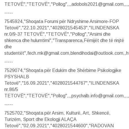
TETOVË","TETOVË","Pollog",,,adobols2021@gmail.com,,,,
-----
7545924,"Shoqata Forumi për Ndryshime Arsimore-FOP
Tetovë","22.10.2021","4028021545453","ILINDENSKA
nr.0/9-37 TETOVË","TETOVË","Pollog","Arsimi dhe
shkenca dhe hulumtimi","Transparenca,Fëmijët dhe të rinjtë
dhe
studentët",fech.mk@gmail.com,blendihodai@outlook.com,,ht
-----
7529074,"Shoqata për Edukim dhe Shërbime Psikologjike
PSYSHALB
Tetovë","16.09.2021","4028021544767","ILINDENSKA
nr.86/5
TETOVË","TETOVË","Pollog",,,psychalb.info@gmail.com,,,,
-----
7525702,"Shoqata për Arsim, Kulturë, Art, Shkencë,
Turizëm, Sport dhe Ekologji ALAÇA
Tetovë","02.09.2021","4028021544600","RADOVAN