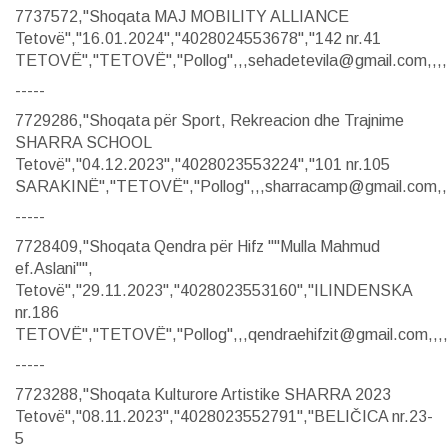
7737572,"Shoqata MAJ MOBILITY ALLIANCE
Tetovë","16.01.2024","4028024553678","142 nr.41
TETOVË","TETOVË","Pollog",,,sehadetevila@gmail.com,,,,
-----
7729286,"Shoqata për Sport, Rekreacion dhe Trajnime
SHARRA SCHOOL
Tetovë","04.12.2023","4028023553224","101 nr.105
SARAKINË","TETOVË","Pollog",,,sharracamp@gmail.com,,,
-----
7728409,"Shoqata Qendra për Hifz ""Mulla Mahmud
ef.Aslani"",
Tetovë","29.11.2023","4028023553160","ILINDENSKA
nr.186
TETOVË","TETOVË","Pollog",,,qendraehifzit@gmail.com,,,,
-----
7723288,"Shoqata Kulturore Artistike SHARRA 2023
Tetovë","08.11.2023","4028023552791","BELIČICA nr.23-
5