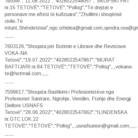
Tetovë","11.08.2022","4028022548057","SKOPSKI PAT
nr.15 TETOVË","TETOVË","Pollog","Të drejtat e
personave me aftësi të kufizuara","Zhvillimi i shoqërisë
civile,Të
rriturit,Shëndetësia",ngo.orhidea@gmail.com,qendra.rea@gm
-----
7603126,"Shoqata për Botimin e Librave dhe Revistave
VOKA-NA
Tetovë","19.07.2022","4028022547867","MURAT
BAFTIJARI nr.84 TETOVË","TETOVË","Pollog",,,vokana-
te@hotmail.com,,,,,
-----
7599617,"Shoqata-Bashkimi i Profesionistëve nga
Profesionet Sanitare, Ngrohje, Ventilim, Ftohje dhe Energji
Diellore USNAFS
Tetovë","28.06.2022","4028022547662","ILINDENSKA
nr.GTC LOK.22
TETOVË","TETOVË","Pollog",,,usnafsunion@gmail.com,,,,,
-----