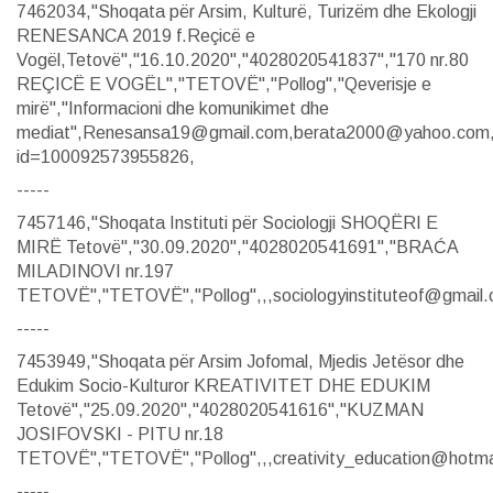
7462034,"Shoqata për Arsim, Kulturë, Turizëm dhe Ekologji
RENESANCA 2019 f.Reçicë e
Vogël,Tetovë","16.10.2020","4028020541837","170 nr.80
REÇICË E VOGËL","TETOVË","Pollog","Qeverisje e
mirë","Informacioni dhe komunikimet dhe
mediat",Renesansa19@gmail.com,berata2000@yahoo.com,,,
id=100092573955826,
-----
7457146,"Shoqata Instituti për Sociologji SHOQËRI E
MIRË Tetovë","30.09.2020","4028020541691","BRAĆA
MILADINOVI nr.197
TETOVË","TETOVË","Pollog",,,sociologyinstituteof@gmail.c
-----
7453949,"Shoqata për Arsim Jofomal, Mjedis Jetësor dhe
Edukim Socio-Kulturor KREATIVITET DHE EDUKIM
Tetovë","25.09.2020","4028020541616","KUZMAN
JOSIFOVSKI - PITU nr.18
TETOVË","TETOVË","Pollog",,,creativity_education@hotmai
-----