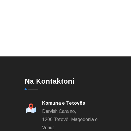
Na Kontaktoni
Komuna e Tetovës
Dervish Cara no,
1200 Tetovë, Maqedonia e
Veriut