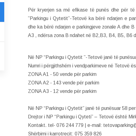
Për kryerjen sa më efikase të punës dhe për të
”Parkingu i Qytetit”-Tetovë ka bërë ndarjen e par
dhe ka bërë ndarjen e parkingjeve zonale A dhe 
A3 , ndërsa zona B ndahet në B2,B3, B4, B5, B6 
Në NP “Parkingu i Qytetit ”-Tetovë janë të punësua
Numri i përgjithshëm i vendparkimeve në Tetovë ës
ZONA А1 - 50 vende për parkim
ZONA А2 - 143 vende për parkim
ZONA А3 - 12 vende për parkim
Në NP “Parkingu i Qytetit” janë të punësuar 58 pe
Drejtor i NP “Parkingu i Qyteti” – Tetovë është Mir
Kontakt. tel- 076 244 779 | e-mail: tetovaparkin
Shërbimi i karrotrecit: 075 359 826