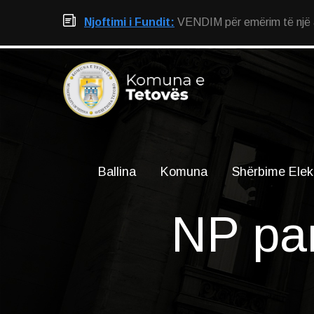
Njoftimi i Fundit:
VENDIM për emërim të një an
Ballina
Komuna
Shërbime Elek
NP par