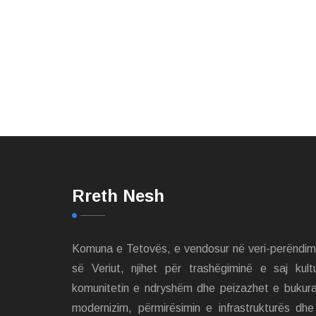
Rreth Nesh
Komuna e Tetovës, e vendosur në veri-perëndi
së Veriut, njihet për trashëgiminë e saj kult
komunitetin e ndryshëm dhe peizazhet e bukur
modernizim, përmirësimin e infrastrukturës dh