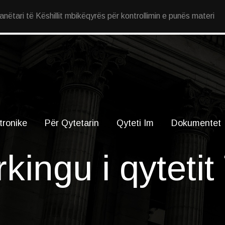
ëtari të Këshillit mbikëqyrës për kontrollimin e punës materi
tronike
Për Qytetarin
Qyteti Im
Dokumentet
kingu i qytetit