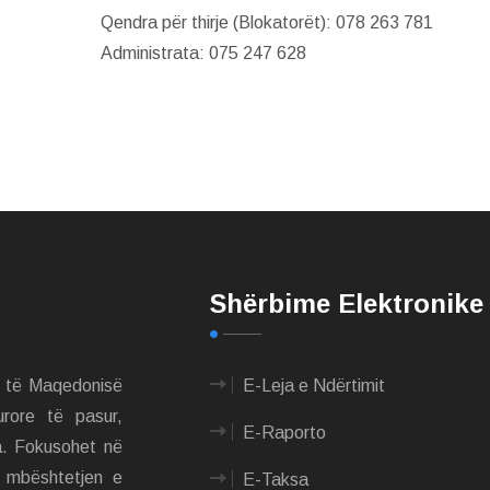
Qendra për thirje (Blokatorët): 078 263 781
Administrata: 075 247 628
Shërbime Elektronike
m të Maqedonisë
E-Leja e Ndërtimit
urore të pasur,
E-Raporto
a. Fokusohet në
e mbështetjen e
E-Taksa