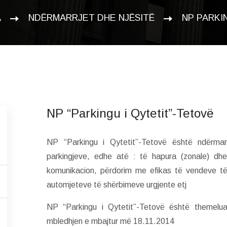
A
NDËRMARRJET DHE NJËSITË
NP PARKI
NP “Parkingu i Qytetit”-Tetovë
NP “Parkingu i Qytetit”-Tetovë është ndërmar
parkingjeve, edhe atë : të hapura (zonale) dhe
komunikacion, përdorim me efikas të vendeve të 
automjeteve të shërbimeve urgjente etj
NP “Parkingu i Qytetit”-Tetovë është themelu
mbledhjen e mbajtur më 18.11.2014