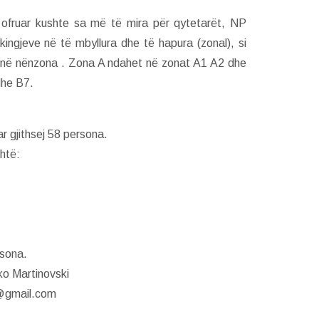
 ofruar kushte sa më të mira për qytetarët, NP
kingjeve në të mbyllura dhe të hapura (zonal), si
B në nënzona . Zona A ndahet në zonat A1 A2 dhe
dhe B7.
r gjithsej 58 persona.
htë:
rsona.
ko Martinovski
g@gmail.com