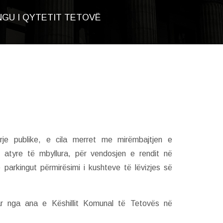
NGU I QYTETIT TETOVË
rje publike, e cila merret me mirëmbajtjen e
 atyre të mbyllura, për vendosjen e rendit në
parkingut përmirësimi i kushteve të lëvizjes së
ar nga ana e Këshillit Komunal të Tetovës në