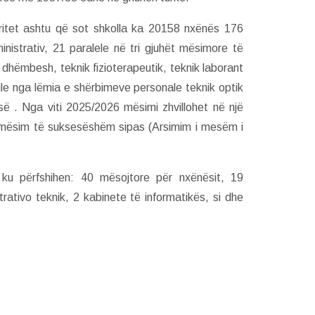
rritet ashtu që sot shkolla ka 20158 nxënës 176
istrativ, 21 paralele në tri gjuhët mësimore të
k dhëmbesh, teknik fizioterapeutik, teknik laborant
file nga lëmia e shërbimeve personale teknik optik
ë . Nga viti 2025/2026 mësimi zhvillohet në një
 mësim të suksesëshëm sipas (Arsimim i mesëm i
ku përfshihen: 40 mësojtore për nxënësit, 19
trativo teknik, 2 kabinete të informatikës, si dhe