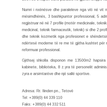
Numri i nxënësve dhe paraleleve nga viti në vit 
mësimdhënës, 3 bashkpuntor professional, 5 admin
regjistruar në në 7 profile (motër medicinale, tekni
medicinal, teknik farmaceutik, teknik) si dhe 2 pro
dhe teknik kozmetik nga profesionet e shëndetsis
ndërtesë moderne të re me të gjitha kushtet për
reformuar professional.
Gjithsej shkolla disponon me 13500m2 hapsira 
kabinete, biblioteka, 8 z.yra të personelit adminis
zyra e arsimtarëve dhe një sallë sportive.
Adresa: Rr. Ilinden pn., Tetovë
Tel: +389(0) 44 339 110
Faks: +389(0) 44 332 511