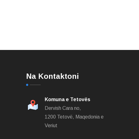
Na Kontaktoni
Komuna e Tetovës
Dervish Cara no,
1200 Tetovë, Maqedonia e
Veriut