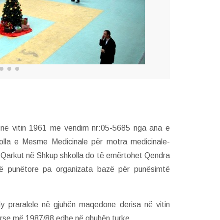
 në vitin 1961 me vendim nr:05-5685 nga ana e
lla e Mesme Medicinale për motra medicinale-
e Qarkut në Shkup shkolla do të emërtohet Qendra
zatë punëtore pa organizata bazë për punësimtë
dy praralele në gjuhën maqedone derisa në vitin
urse më 1987/88 edhe në ghuhën turke.