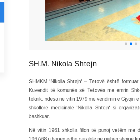
SH.M. Nikola Shtejn
SHMKM 'Nikolla Shtejn' – Tetovë është formuar
Kuvendit të komunës së Tetovës me emrin Shko
teknik, ndësa në vitin 1979 me vendimin e Gjyqin 
shkollore medicinale 'Nikolla Shtejn' si organi
bashkuar.
Në vitin 1961 shkolla fillon të punoj vetëm me 
1967/68 u hapën edhe paralele në gjuhën shqipe k