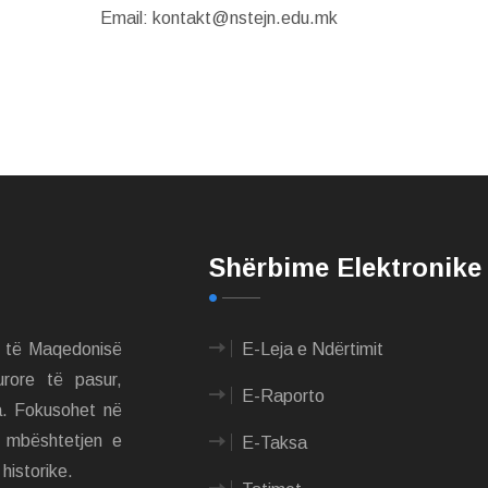
Email: kontakt@nstejn.edu.mk
Shërbime Elektronike
m të Maqedonisë
E-Leja e Ndërtimit
urore të pasur,
E-Raporto
a. Fokusohet në
e mbështetjen e
E-Taksa
historike.