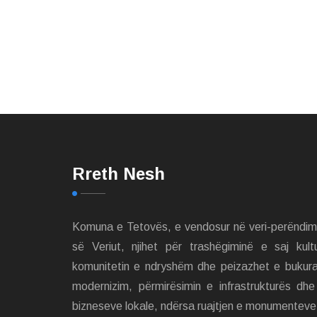
Rreth Nesh
Komuna e Tetovës, e vendosur në veri-perëndi
së Veriut, njihet për trashëgiminë e saj kult
komunitetin e ndryshëm dhe peizazhet e bukur
modernizim, përmirësimin e infrastrukturës dh
bizneseve lokale, ndërsa ruajtjen e monumenteve 