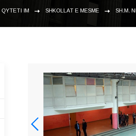
QYTETI IM
SHKOLLAT E MESME
SH.M. 