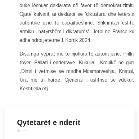
duke lëshuar deklarata në favor të demokratizimit.
Gjatë kalvarit ai deklaroi se 'diktatura dhe letërsia
autentike janë të papajtueshme. Shkrimtari është
armiku i natyrshëm i diktaturës'. Jetoi ne France ku
edhe ndroi jetë me 1 Korrik 2024
Disa nga veprat më të njohura të autorit janë: Prilli i
thyer, Pallati i ëndërrave, Kukulla , Kronikë në gurr
,Dimri i vetmisë së madhe,Mosmarveshja, Kristal,
Ura me tri harqe, Gjenerali i ushtrisë së vdekur,
Kështjella etj.
Qytetarët e nderit