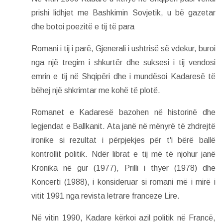
prishi lidhjet me Bashkimin Sovjetik, u bë gazetar
dhe botoi poezitë e tij të para
Romani i tij i parë, Gjenerali i ushtrisë së vdekur, buroi
nga një tregim i shkurtër dhe suksesi i tij vendosi
emrin e tij në Shqipëri dhe i mundësoi Kadaresë të
bëhej një shkrimtar me kohë të plotë.
Romanet e Kadaresë bazohen në historinë dhe
legjendat e Ballkanit. Ata janë në mënyrë të zhdrejtë
ironike si rezultat i përpjekjes për t'i bërë ballë
kontrollit politik. Ndër librat e tij më të njohur janë
Kronika në gur (1977), Prilli i thyer (1978) dhe
Koncerti (1988), i konsideruar si romani më i mirë i
vitit 1991 nga revista letrare franceze Lire.
Në vitin 1990, Kadare kërkoi azil politik në Francë,