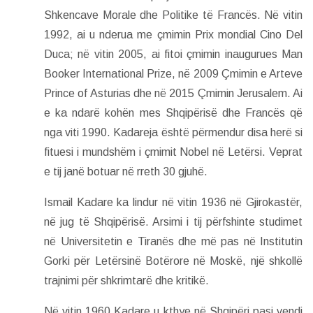
Shkencave Morale dhe Politike të Francës. Në vitin
1992, ai u nderua me çmimin Prix mondial Cino Del
Duca; në vitin 2005, ai fitoi çmimin inaugurues Man
Booker International Prize, në 2009 Çmimin e Arteve
Prince of Asturias dhe në 2015 Çmimin Jerusalem. Ai
e ka ndarë kohën mes Shqipërisë dhe Francës që
nga viti 1990. Kadareja është përmendur disa herë si
fituesi i mundshëm i çmimit Nobel në Letërsi. Veprat
e tij janë botuar në rreth 30 gjuhë.
Ismail Kadare ka lindur në vitin 1936 në Gjirokastër,
në jug të Shqipërisë. Arsimi i tij përfshinte studimet
në Universitetin e Tiranës dhe më pas në Institutin
Gorki për Letërsinë Botërore në Moskë, një shkollë
trajnimi për shkrimtarë dhe kritikë.
Në vitin 1960 Kadare u kthye në Shqipëri pasi vendi