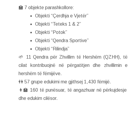
🏫 7 objekte parashkollore:
Objekti “Çerdhja e Vjetër”
Objekti “Teteks 1 & 2”
Objekti “Potok”
Objekti “Qendra Sportive”
Objekti “Rilindja”
🌱 11 Qendra për Zhvillim të Hershëm (QZHH), të
cilat kontribuojnë në përgatitjen dhe zhvillimin e
hershëm të fëmijëve.
👫 57 grupe edukimi me gjithsej 1,430 fëmijë.
👩‍🏫 160 të punësuar, të angazhuar në përkujdesje
dhe edukim cilësor.